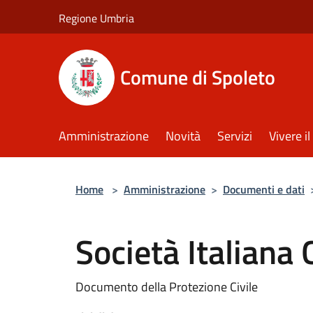
Salta al contenuto principale
Regione Umbria
Comune di Spoleto
Amministrazione
Novità
Servizi
Vivere 
Home
>
Amministrazione
>
Documenti e dati
Società Italiana 
Documento della Protezione Civile