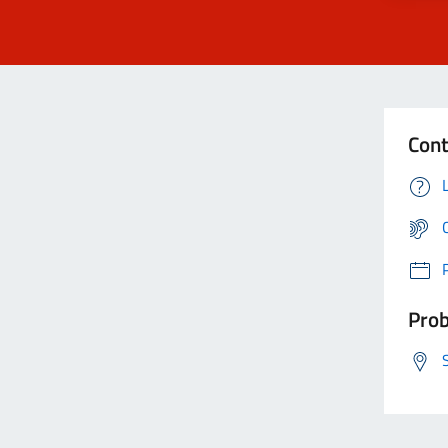
Cont
Prob