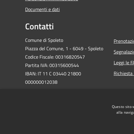
Documenti e dati
Contatti
Comune di Spoleto
Prenotaz
Piazza del Comune, 1 - 6049 - Spoleto
Segnalazi
Codice Fiscale: 00316820547
Leggi le 
Partita IVA: 00315600544
Richiesta
IBAN: IT 11 C 03440 21800
000000012038
PEC:
comune.spoleto@postacert.umbria.it
Questo sito 
Centralino Unico: 0743 2181
alla navig