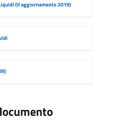
Liquidi (II aggiornamento 2019)
uidi
IR)
l documento