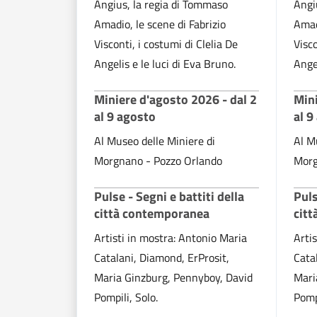
Angius, la regia di Tommaso
Angi
Amadio, le scene di Fabrizio
Amad
Visconti, i costumi di Clelia De
Visco
Angelis e le luci di Eva Bruno.
Angel
Miniere d'agosto 2026 - dal 2
Mini
al 9 agosto
al 9
Al Museo delle Miniere di
Al M
Morgnano - Pozzo Orlando
Morg
Pulse - Segni e battiti della
Puls
città contemporanea
cit
Artisti in mostra: Antonio Maria
Arti
Catalani, Diamond, ErProsit,
Cata
Maria Ginzburg, Pennyboy, David
Mari
Pompili, Solo.
Pompi