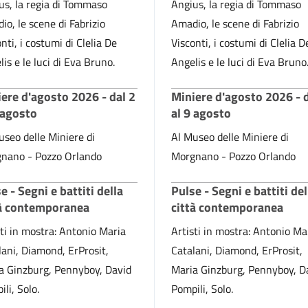
us, la regia di Tommaso
Angius, la regia di Tommaso
io, le scene di Fabrizio
Amadio, le scene di Fabrizio
nti, i costumi di Clelia De
Visconti, i costumi di Clelia D
is e le luci di Eva Bruno.
Angelis e le luci di Eva Bruno
ere d'agosto 2026 - dal 2
Miniere d'agosto 2026 - d
 agosto
al 9 agosto
useo delle Miniere di
Al Museo delle Miniere di
nano - Pozzo Orlando
Morgnano - Pozzo Orlando
e - Segni e battiti della
Pulse - Segni e battiti del
tà contemporanea
città contemporanea
sti in mostra: Antonio Maria
Artisti in mostra: Antonio Ma
lani, Diamond, ErProsit,
Catalani, Diamond, ErProsit,
a Ginzburg, Pennyboy, David
Maria Ginzburg, Pennyboy, D
li, Solo.
Pompili, Solo.