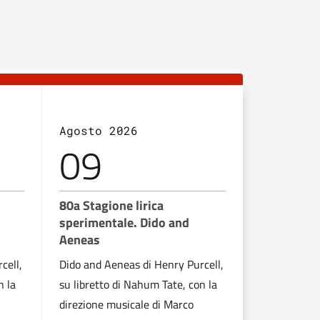
Agosto 2026
Agosto 2
09
10
80a Stagione lirica
Pulse - Seg
sperimentale. Dido and
città con
Aeneas
Artisti in m
cell,
Dido and Aeneas di Henry Purcell,
Catalani, Di
n la
su libretto di Nahum Tate, con la
Maria Ginzb
direzione musicale di Marco
Pompili, Sol