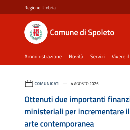
Salta al contenuto principale
Regione Umbria
Comune di Spoleto
Amministrazione
Novità
Servizi
Vivere 
COMUNICATI
4 AGOSTO 2026
Ottenuti due importanti finan
ministeriali per incrementare i
arte contemporanea