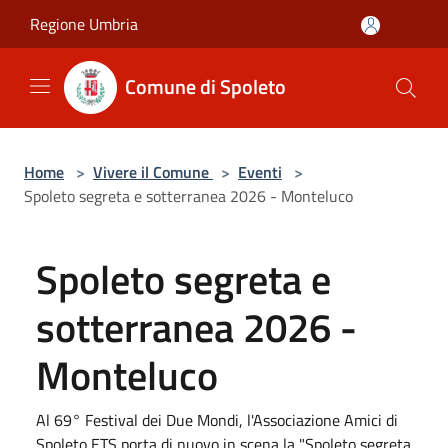
Salta al contenuto principale
Regione Umbria
Comune di Spoleto
Home
>
Vivere il Comune
>
Eventi
>
Spoleto segreta e sotterranea 2026 - Monteluco
Spoleto segreta e
sotterranea 2026 -
Monteluco
Al 69° Festival dei Due Mondi, l'Associazione Amici di
Spoleto ETS porta di nuovo in scena la "Spoleto segreta