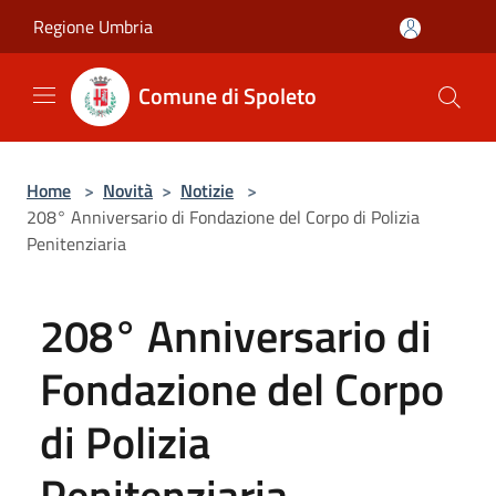
Salta al contenuto principale
Regione Umbria
Comune di Spoleto
Home
>
Novità
>
Notizie
>
208° Anniversario di Fondazione del Corpo di Polizia
Penitenziaria
208° Anniversario di
Fondazione del Corpo
di Polizia
Penitenziaria