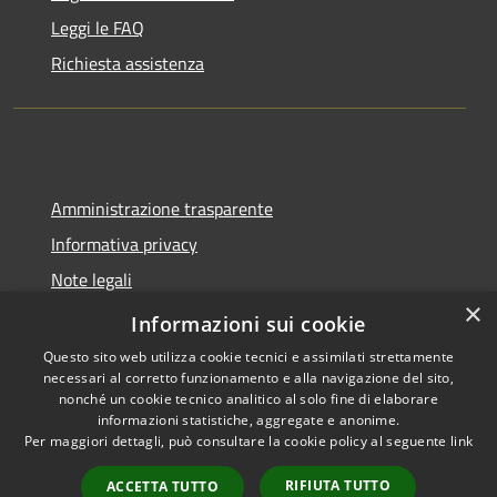
Leggi le FAQ
Richiesta assistenza
Amministrazione trasparente
Informativa privacy
Note legali
×
Dichiarazione di accessibilità
Informazioni sui cookie
Questo sito web utilizza cookie tecnici e assimilati strettamente
necessari al corretto funzionamento e alla navigazione del sito,
nonché un cookie tecnico analitico al solo fine di elaborare
informazioni statistiche, aggregate e anonime.
RSS
Copyright © 2026 • Comune di
Per maggiori dettagli, può consultare la cookie policy al seguente
link
Accessibilità
Spoleto • Powered by
Privacy
Municipium
Accesso
•
RIFIUTA TUTTO
ACCETTA TUTTO