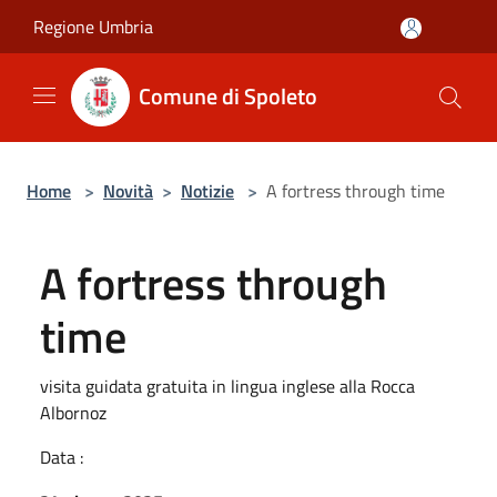
Salta al contenuto principale
Regione Umbria
Comune di Spoleto
Home
>
Novità
>
Notizie
>
A fortress through time
A fortress through
time
visita guidata gratuita in lingua inglese alla Rocca
Albornoz
Data :