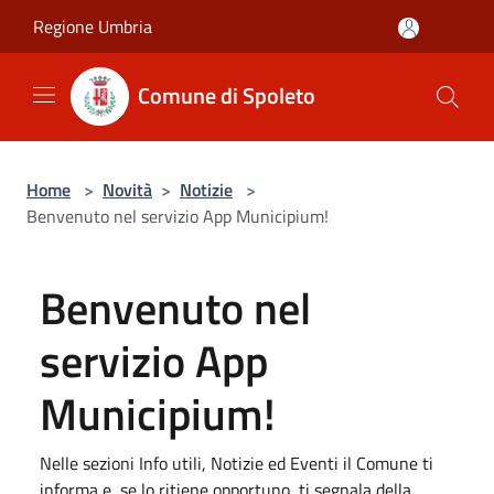
Salta al contenuto principale
Regione Umbria
Comune di Spoleto
Home
>
Novità
>
Notizie
>
Benvenuto nel servizio App Municipium!
Benvenuto nel
servizio App
Municipium!
Nelle sezioni Info utili, Notizie ed Eventi il Comune ti
informa e, se lo ritiene opportuno, ti segnala della