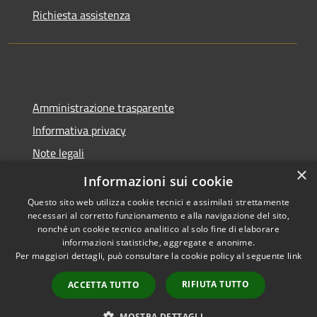
Richiesta assistenza
Amministrazione trasparente
Informativa privacy
Note legali
×
Dichiarazione di accessibilità
Informazioni sui cookie
Questo sito web utilizza cookie tecnici e assimilati strettamente
necessari al corretto funzionamento e alla navigazione del sito,
nonché un cookie tecnico analitico al solo fine di elaborare
informazioni statistiche, aggregate e anonime.
RSS
Copyright © 2026 • Comune di
Per maggiori dettagli, può consultare la cookie policy al seguente
link
Accessibilità
Spoleto • Powered by
Privacy
Municipium
Accesso
•
RIFIUTA TUTTO
ACCETTA TUTTO
Cookie
redazione
Mappa del sito
MOSTRA DETTAGLI