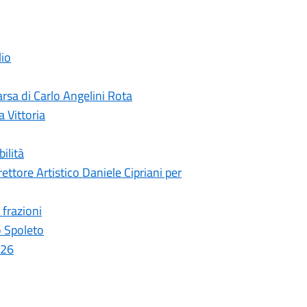
lio
rsa di Carlo Angelini Rota
a Vittoria
ilità
ettore Artistico Daniele Cipriani per
 frazioni
o Spoleto
026