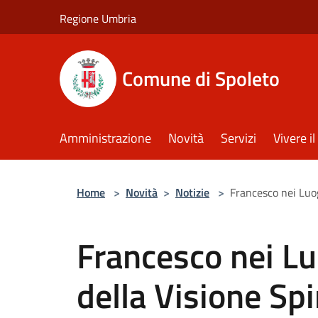
Salta al contenuto principale
Regione Umbria
Comune di Spoleto
Amministrazione
Novità
Servizi
Vivere 
Home
>
Novità
>
Notizie
>
Francesco nei Luog
Francesco nei Lu
della Visione Spi