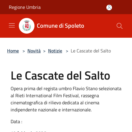
Salta al contenuto principale
Regione Umbria
Comune di Spoleto
Home
>
Novità
>
Notizie
>
Le Cascate del Salto
Le Cascate del Salto
Opera prima del regista umbro Flavio Stano selezionata
al Rieti International Film Festival, rassegna
cinematografica di rilievo dedicata al cinema
indipendente nazionale e internazionale.
Data :