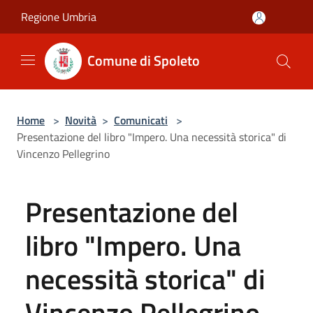
Salta al contenuto principale
Regione Umbria
Comune di Spoleto
Home
>
Novità
>
Comunicati
>
Presentazione del libro "Impero. Una necessità storica" di
Vincenzo Pellegrino
Presentazione del
libro "Impero. Una
necessità storica" di
Vincenzo Pellegrino