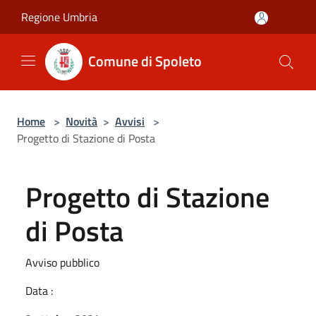
Salta al contenuto principale
Regione Umbria
Comune di Spoleto
Home
>
Novità
>
Avvisi
>
Progetto di Stazione di Posta
Progetto di Stazione
di Posta
Avviso pubblico
Data :