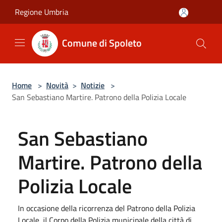
Salta al contenuto principale
Regione Umbria
Comune di Spoleto
Home
>
Novità
>
Notizie
>
San Sebastiano Martire. Patrono della Polizia Locale
San Sebastiano
Martire. Patrono della
Polizia Locale
In occasione della ricorrenza del Patrono della Polizia
Locale, il Corpo della Polizia municipale della città di