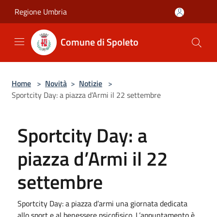
Salta al contenuto principale
Regione Umbria
Comune di Spoleto
Home
>
Novità
>
Notizie
>
Sportcity Day: a piazza d’Armi il 22 settembre
Sportcity Day: a
piazza d’Armi il 22
settembre
Sportcity Day: a piazza d’armi una giornata dedicata
allo sport e al benessere psicofisico. L’appuntamento è