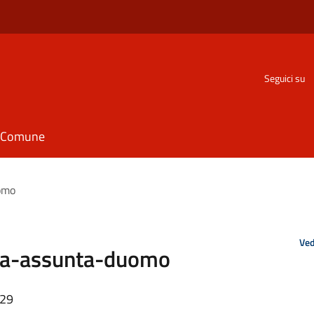
Seguici su
il Comune
omo
Ved
ria-assunta-duomo
:29