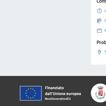
Cont
Prob