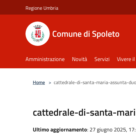
Salta al contenuto principale
Regione Umbria
Comune di Spoleto
Amministrazione
Novità
Servizi
Vivere 
Home
>
cattedrale-di-santa-maria-assunta-du
cattedrale-di-santa-ma
Ultimo aggiornamento
: 27 giugno 2025, 17