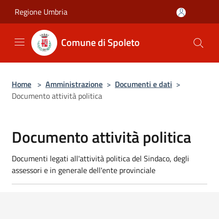
Salta al contenuto principale
Regione Umbria
Comune di Spoleto
Home
>
Amministrazione
>
Documenti e dati
>
Documento attività politica
Documento attività politica
Documenti legati all'attività politica del Sindaco, degli
assessori e in generale dell'ente provinciale