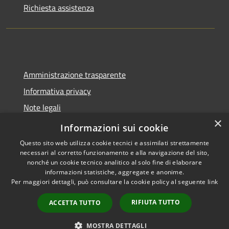
Richiesta assistenza
Amministrazione trasparente
Informativa privacy
Note legali
×
Dichiarazione di accessibilità
Informazioni sui cookie
Questo sito web utilizza cookie tecnici e assimilati strettamente
necessari al corretto funzionamento e alla navigazione del sito,
nonché un cookie tecnico analitico al solo fine di elaborare
informazioni statistiche, aggregate e anonime.
RSS
Copyright © 2026 • Comune di
Per maggiori dettagli, può consultare la cookie policy al seguente
link
Accessibilità
Spoleto • Powered by
Privacy
Municipium
Accesso
•
RIFIUTA TUTTO
ACCETTA TUTTO
Cookie
redazione
Mappa del sito
MOSTRA DETTAGLI