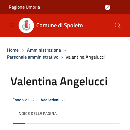
Salta al contenuto principale
Regione Umbria
Comune di Spoleto
Home
>
Amministrazione
>
Personale amministrativo
>
Valentina Angelucci
Valentina Angelucci
Condividi
Vedi azioni
INDICE DELLA PAGINA