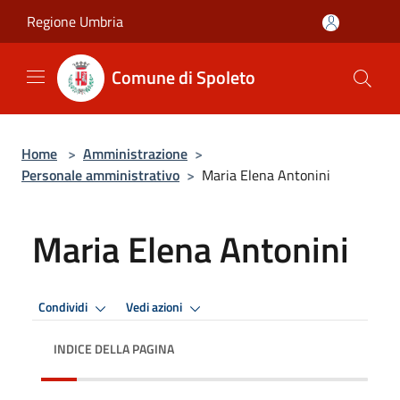
Salta al contenuto principale
Regione Umbria
Comune di Spoleto
Home
>
Amministrazione
>
Personale amministrativo
>
Maria Elena Antonini
Maria Elena Antonini
Condividi
Vedi azioni
INDICE DELLA PAGINA