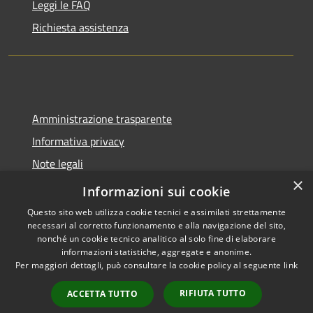
Leggi le FAQ
Richiesta assistenza
Amministrazione trasparente
Informativa privacy
Note legali
×
Dichiarazione di accessibilità
Informazioni sui cookie
Questo sito web utilizza cookie tecnici e assimilati strettamente
necessari al corretto funzionamento e alla navigazione del sito,
nonché un cookie tecnico analitico al solo fine di elaborare
informazioni statistiche, aggregate e anonime.
RSS
Copyright © 2026 • Comune di
Per maggiori dettagli, può consultare la cookie policy al seguente
link
Accessibilità
Spoleto • Powered by
Privacy
Municipium
Accesso
•
RIFIUTA TUTTO
ACCETTA TUTTO
Cookie
redazione