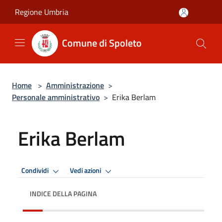
Salta al contenuto principale
Regione Umbria
Comune di Spoleto
Home
>
Amministrazione
>
Personale amministrativo
>
Erika Berlam
Erika Berlam
Condividi
Vedi azioni
INDICE DELLA PAGINA