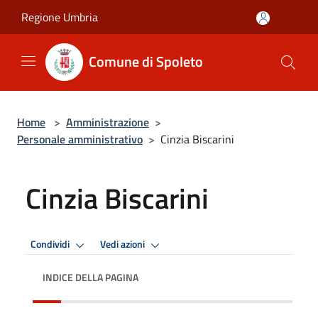
Salta al contenuto principale
Regione Umbria
Comune di Spoleto
Home
>
Amministrazione
>
Personale amministrativo
>
Cinzia Biscarini
Cinzia Biscarini
Condividi
Vedi azioni
INDICE DELLA PAGINA