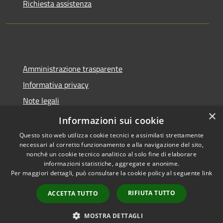
Richiesta assistenza
Amministrazione trasparente
Informativa privacy
Note legali
×
Dichiarazione di accessibilità
Informazioni sui cookie
Questo sito web utilizza cookie tecnici e assimilati strettamente
necessari al corretto funzionamento e alla navigazione del sito,
nonché un cookie tecnico analitico al solo fine di elaborare
informazioni statistiche, aggregate e anonime.
RSS
Copyright © 2026 • Comune di
Per maggiori dettagli, può consultare la cookie policy al seguente
link
Accessibilità
Spoleto • Powered by
Privacy
Municipium
Accesso
•
RIFIUTA TUTTO
ACCETTA TUTTO
Cookie
redazione
Mappa del sito
MOSTRA DETTAGLI