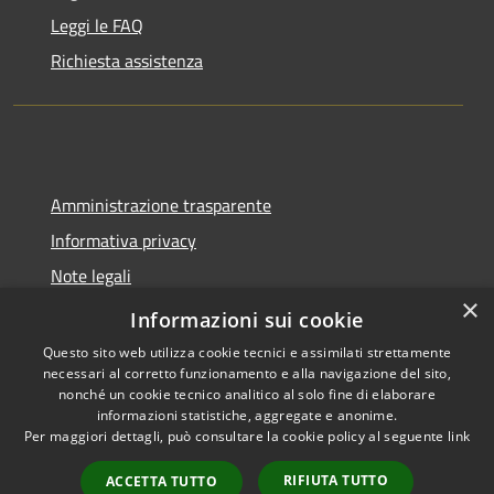
Leggi le FAQ
Richiesta assistenza
Amministrazione trasparente
Informativa privacy
Note legali
×
Dichiarazione di accessibilità
Informazioni sui cookie
Questo sito web utilizza cookie tecnici e assimilati strettamente
necessari al corretto funzionamento e alla navigazione del sito,
nonché un cookie tecnico analitico al solo fine di elaborare
informazioni statistiche, aggregate e anonime.
RSS
Copyright © 2026 • Comune di
Per maggiori dettagli, può consultare la cookie policy al seguente
link
Accessibilità
Spoleto • Powered by
Privacy
Municipium
Accesso
•
RIFIUTA TUTTO
ACCETTA TUTTO