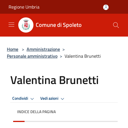
Salta al contenuto principale
Regione Umbria
Comune di Spoleto
Home
>
Amministrazione
>
Personale amministrativo
>
Valentina Brunetti
Valentina Brunetti
Condividi
Vedi azioni
INDICE DELLA PAGINA