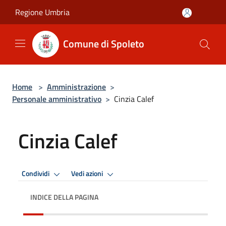
Salta al contenuto principale
Regione Umbria
Comune di Spoleto
Home
>
Amministrazione
>
Personale amministrativo
>
Cinzia Calef
Cinzia Calef
Condividi
Vedi azioni
INDICE DELLA PAGINA