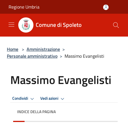
Salta al contenuto principale
Regione Umbria
Comune di Spoleto
Home
>
Amministrazione
>
Personale amministrativo
>
Massimo Evangelisti
Massimo Evangelisti
Condividi
Vedi azioni
INDICE DELLA PAGINA