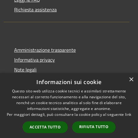
Richiesta assistenza
Amministrazione trasparente
Informativa privacy
Note legali
×
Dichiarazione di accessibilità
Informazioni sui cookie
Questo sito web utilizza cookie tecnici e assimilati strettamente
necessari al corretto funzionamento e alla navigazione del sito,
nonché un cookie tecnico analitico al solo fine di elaborare
informazioni statistiche, aggregate e anonime.
RSS
Copyright © 2026 • Comune di
Per maggiori dettagli, può consultare la cookie policy al seguente
link
Accessibilità
Spoleto • Powered by
Privacy
Municipium
Accesso
•
RIFIUTA TUTTO
ACCETTA TUTTO
Cookie
redazione