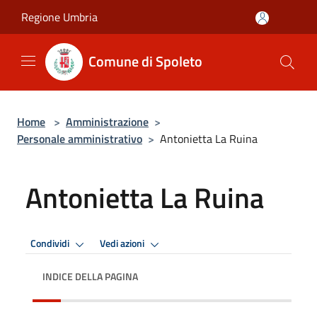
Salta al contenuto principale
Regione Umbria
Comune di Spoleto
Home
>
Amministrazione
>
Personale amministrativo
>
Antonietta La Ruina
Antonietta La Ruina
Condividi
Vedi azioni
INDICE DELLA PAGINA