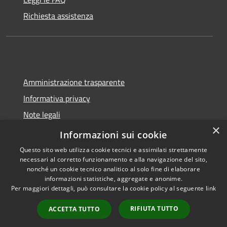
Richiesta assistenza
Amministrazione trasparente
Informativa privacy
Note legali
×
Dichiarazione di accessibilità
Informazioni sui cookie
Questo sito web utilizza cookie tecnici e assimilati strettamente
necessari al corretto funzionamento e alla navigazione del sito,
nonché un cookie tecnico analitico al solo fine di elaborare
informazioni statistiche, aggregate e anonime.
RSS
Copyright © 2026 • Comune di
Per maggiori dettagli, può consultare la cookie policy al seguente
link
Accessibilità
Spoleto • Powered by
Privacy
Municipium
Accesso
•
RIFIUTA TUTTO
ACCETTA TUTTO
Cookie
redazione