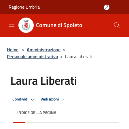
Salta al contenuto principale
Regione Umbria
Comune di Spoleto
Home
>
Amministrazione
>
Personale amministrativo
>
Laura Liberati
Laura Liberati
Condividi
Vedi azioni
INDICE DELLA PAGINA