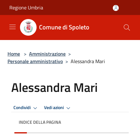
Salta al contenuto principale
Regione Umbria
Comune di Spoleto
Home
>
Amministrazione
>
Personale amministrativo
>
Alessandra Mari
Alessandra Mari
Condividi
Vedi azioni
INDICE DELLA PAGINA