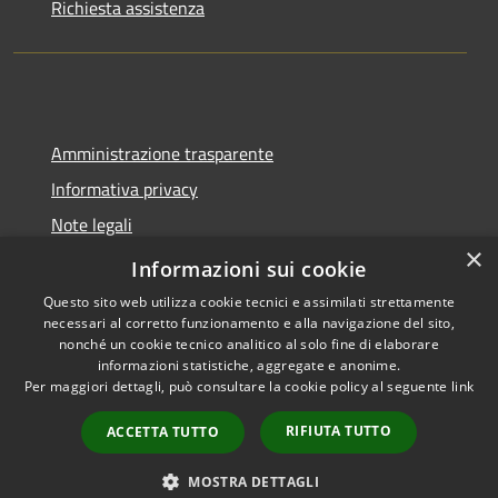
Richiesta assistenza
Amministrazione trasparente
Informativa privacy
Note legali
×
Dichiarazione di accessibilità
Informazioni sui cookie
Questo sito web utilizza cookie tecnici e assimilati strettamente
necessari al corretto funzionamento e alla navigazione del sito,
nonché un cookie tecnico analitico al solo fine di elaborare
informazioni statistiche, aggregate e anonime.
RSS
Copyright © 2026 • Comune di
Per maggiori dettagli, può consultare la cookie policy al seguente
link
Accessibilità
Spoleto • Powered by
Privacy
Municipium
Accesso
•
RIFIUTA TUTTO
ACCETTA TUTTO
Cookie
redazione
Mappa del sito
MOSTRA DETTAGLI