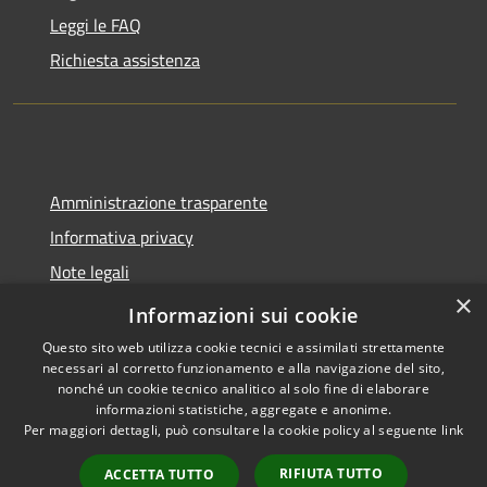
Leggi le FAQ
Richiesta assistenza
Amministrazione trasparente
Informativa privacy
Note legali
×
Dichiarazione di accessibilità
Informazioni sui cookie
Questo sito web utilizza cookie tecnici e assimilati strettamente
necessari al corretto funzionamento e alla navigazione del sito,
nonché un cookie tecnico analitico al solo fine di elaborare
informazioni statistiche, aggregate e anonime.
RSS
Copyright © 2026 • Comune di
Per maggiori dettagli, può consultare la cookie policy al seguente
link
Accessibilità
Spoleto • Powered by
Privacy
Municipium
Accesso
•
RIFIUTA TUTTO
ACCETTA TUTTO