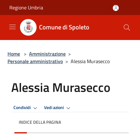
Salta al contenuto principale
Regione Umbria
Comune di Spoleto
Home
>
Amministrazione
>
Personale amministrativo
>
Alessia Murasecco
Alessia Murasecco
Condividi
Vedi azioni
INDICE DELLA PAGINA