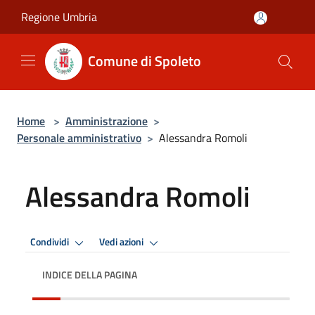
Salta al contenuto principale
Regione Umbria
Comune di Spoleto
Home
>
Amministrazione
>
Personale amministrativo
>
Alessandra Romoli
Alessandra Romoli
Condividi
Vedi azioni
INDICE DELLA PAGINA