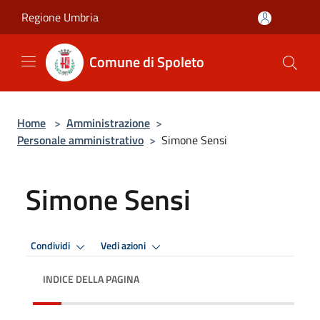
Salta al contenuto principale
Regione Umbria
Comune di Spoleto
Home
>
Amministrazione
>
Personale amministrativo
>
Simone Sensi
Simone Sensi
Condividi
Vedi azioni
INDICE DELLA PAGINA