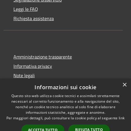
Leggi le FAQ
Richiesta assistenza
Amministrazione trasparente
Informativa privacy
Note legali
×
Dichiarazione di accessibilità
Informazioni sui cookie
Questo sito web utilizza cookie tecnici e assimilati strettamente
necessari al corretto funzionamento e alla navigazione del sito,
nonché un cookie tecnico analitico al solo fine di elaborare
informazioni statistiche, aggregate e anonime.
RSS
Copyright © 2026 • Comune di
Per maggiori dettagli, può consultare la cookie policy al seguente
link
Accessibilità
Spoleto • Powered by
Privacy
Municipium
Accesso
•
RIFIUTA TUTTO
ACCETTA TUTTO