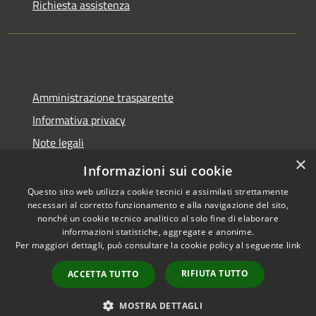
Richiesta assistenza
Amministrazione trasparente
Informativa privacy
Note legali
×
Dichiarazione di accessibilità
Informazioni sui cookie
Questo sito web utilizza cookie tecnici e assimilati strettamente
necessari al corretto funzionamento e alla navigazione del sito,
nonché un cookie tecnico analitico al solo fine di elaborare
informazioni statistiche, aggregate e anonime.
RSS
Copyright © 2026 • Comune di
Per maggiori dettagli, può consultare la cookie policy al seguente
link
Accessibilità
Spoleto • Powered by
Privacy
Municipium
Accesso
•
RIFIUTA TUTTO
ACCETTA TUTTO
Cookie
redazione
Mappa del sito
MOSTRA DETTAGLI