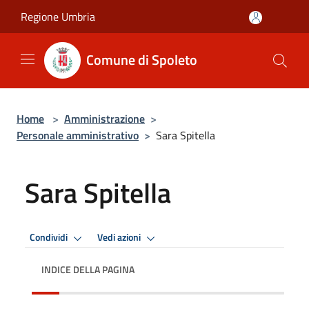
Salta al contenuto principale
Regione Umbria
Comune di Spoleto
Home
>
Amministrazione
>
Personale amministrativo
>
Sara Spitella
Sara Spitella
Condividi
Vedi azioni
INDICE DELLA PAGINA