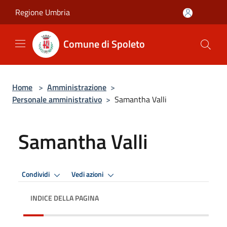
Salta al contenuto principale
Regione Umbria
Comune di Spoleto
Home
>
Amministrazione
>
Personale amministrativo
>
Samantha Valli
Samantha Valli
Condividi
Vedi azioni
INDICE DELLA PAGINA