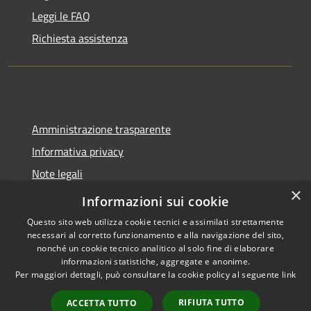
Leggi le FAQ
Richiesta assistenza
Amministrazione trasparente
Informativa privacy
Note legali
×
Dichiarazione di accessibilità
Informazioni sui cookie
Questo sito web utilizza cookie tecnici e assimilati strettamente
necessari al corretto funzionamento e alla navigazione del sito,
nonché un cookie tecnico analitico al solo fine di elaborare
informazioni statistiche, aggregate e anonime.
RSS
Copyright © 2026 • Comune di
Per maggiori dettagli, può consultare la cookie policy al seguente
link
Accessibilità
Spoleto • Powered by
Privacy
Municipium
Accesso
•
RIFIUTA TUTTO
ACCETTA TUTTO