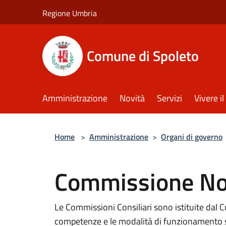
Salta al contenuto principale
Regione Umbria
Comune di Spoleto
Amministrazione
Novità
Servizi
Vivere 
Home
>
Amministrazione
>
Organi di governo
Commissione No
Le Commissioni Consiliari sono istituite dal 
competenze e le modalità di funzionamento s