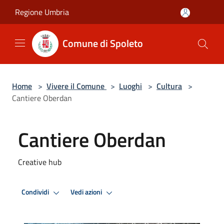
Salta al contenuto principale
Regione Umbria
Comune di Spoleto
Home
>
Vivere il Comune
>
Luoghi
>
Cultura
>
Cantiere Oberdan
Cantiere Oberdan
Creative hub
Condividi
Vedi azioni