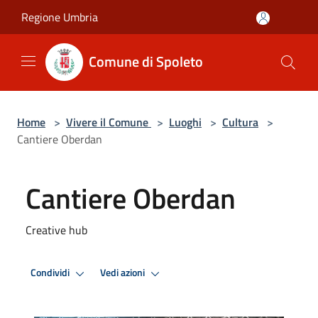
Salta al contenuto principale
Regione Umbria
Comune di Spoleto
Home
>
Vivere il Comune
>
Luoghi
>
Cultura
>
Cantiere Oberdan
Cantiere Oberdan
Creative hub
Condividi
Vedi azioni