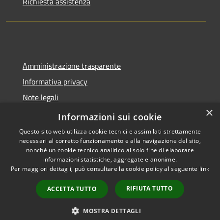
Richiesta assistenza
Amministrazione trasparente
Informativa privacy
Note legali
×
Dichiarazione di accessibilità
Informazioni sui cookie
Questo sito web utilizza cookie tecnici e assimilati strettamente
necessari al corretto funzionamento e alla navigazione del sito,
nonché un cookie tecnico analitico al solo fine di elaborare
informazioni statistiche, aggregate e anonime.
RSS
Copyright © 2026 • Comune di
Per maggiori dettagli, può consultare la cookie policy al seguente
link
Accessibilità
Spoleto • Powered by
Privacy
Municipium
Accesso
•
RIFIUTA TUTTO
ACCETTA TUTTO
Cookie
redazione
Mappa del sito
MOSTRA DETTAGLI