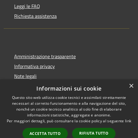
Leggi le FAQ
Richiesta assistenza
Amministrazione trasparente
Informativa privacy
Note legali
×
Dichiarazione di accessibilità
Informazioni sui cookie
Questo sito web utilizza cookie tecnici e assimilati strettamente
necessari al corretto funzionamento e alla navigazione del sito,
nonché un cookie tecnico analitico al solo fine di elaborare
informazioni statistiche, aggregate e anonime.
RSS
Copyright © 2026 • Comune di
Per maggiori dettagli, può consultare la cookie policy al seguente
link
Accessibilità
Spoleto • Powered by
Privacy
Municipium
Accesso
•
RIFIUTA TUTTO
ACCETTA TUTTO