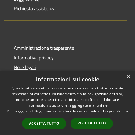
Richiesta assistenza
Amministrazione trasparente
Informativa privacy
Note legali
×
Dichiarazione di accessibilità
Informazioni sui cookie
Questo sito web utilizza cookie tecnici e assimilati strettamente
necessari al corretto funzionamento e alla navigazione del sito,
nonché un cookie tecnico analitico al solo fine di elaborare
informazioni statistiche, aggregate e anonime.
RSS
Copyright © 2026 • Comune di
Per maggiori dettagli, può consultare la cookie policy al seguente
link
Accessibilità
Spoleto • Powered by
Privacy
Municipium
Accesso
•
RIFIUTA TUTTO
ACCETTA TUTTO
Cookie
redazione