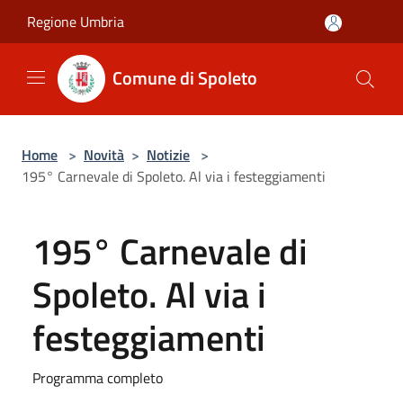
Salta al contenuto principale
Regione Umbria
Comune di Spoleto
Home
>
Novità
>
Notizie
>
195° Carnevale di Spoleto. Al via i festeggiamenti
195° Carnevale di
Spoleto. Al via i
festeggiamenti
Programma completo