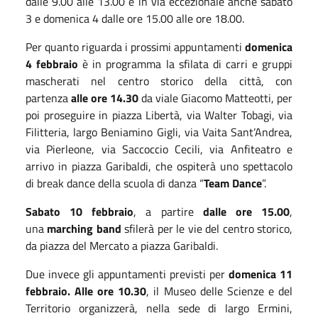
dalle 9.00 alle 13.00 e in via eccezionale anche sabato
3 e domenica 4 dalle ore 15.00 alle ore 18.00.
Per quanto riguarda i prossimi appuntamenti
domenica
4 febbraio
è in programma la sfilata di carri e gruppi
mascherati nel centro storico della città, con
partenza
alle ore 14.30
da viale Giacomo Matteotti, per
poi proseguire in piazza Libertà, via Walter Tobagi, via
Filitteria, largo Beniamino Gigli, via Vaita Sant’Andrea,
via Pierleone, via Saccoccio Cecili, via Anfiteatro e
arrivo in piazza Garibaldi, che ospiterà uno spettacolo
di break dance della scuola di danza “
Team Dance
”.
Sabato 10 febbraio
, a partire
dalle ore 15.00
,
una
marching band
sfilerà per le vie del centro storico,
da piazza del Mercato a piazza Garibaldi.
Due invece gli appuntamenti previsti per
domenica 11
febbraio. Alle ore 10.30
, il Museo delle Scienze e del
Territorio organizzerà, nella sede di largo Ermini,