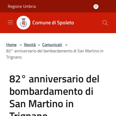
Salta al contenuto principale
Regione Umbria
Comune di Spoleto
Home
>
Novità
>
Comunicati
>
82° anniversario del bombardamento di San Martino in
Trignano
82° anniversario del
bombardamento di
San Martino in
Trignano