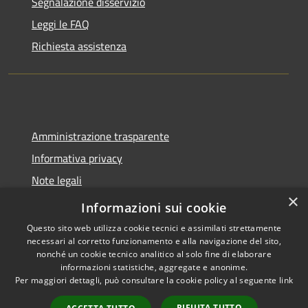
Segnalazione disservizio
Leggi le FAQ
Richiesta assistenza
Amministrazione trasparente
Informativa privacy
Note legali
×
Dichiarazione di accessibilità
Informazioni sui cookie
Questo sito web utilizza cookie tecnici e assimilati strettamente
necessari al corretto funzionamento e alla navigazione del sito,
nonché un cookie tecnico analitico al solo fine di elaborare
informazioni statistiche, aggregate e anonime.
RSS
Copyright © 2026 • Comune di
Per maggiori dettagli, può consultare la cookie policy al seguente
link
Accessibilità
Spoleto • Powered by
Privacy
Municipium
Accesso
•
RIFIUTA TUTTO