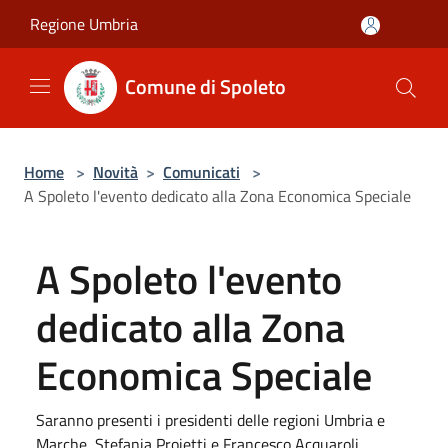
Salta al contenuto principale
Regione Umbria
Comune di Spoleto
Home
>
Novità
>
Comunicati
>
A Spoleto l'evento dedicato alla Zona Economica Speciale
A Spoleto l'evento
dedicato alla Zona
Economica Speciale
Saranno presenti i presidenti delle regioni Umbria e
Marche, Stefania Proietti e Francesco Acquaroli.