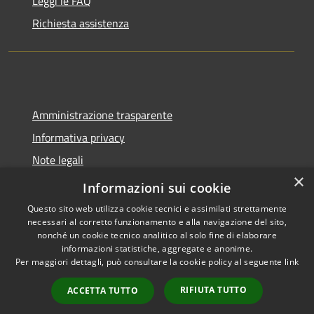
Leggi le FAQ
Richiesta assistenza
Amministrazione trasparente
Informativa privacy
Note legali
×
Dichiarazione di accessibilità
Informazioni sui cookie
Questo sito web utilizza cookie tecnici e assimilati strettamente
necessari al corretto funzionamento e alla navigazione del sito,
nonché un cookie tecnico analitico al solo fine di elaborare
informazioni statistiche, aggregate e anonime.
RSS
Copyright © 2026 • Comune di
Per maggiori dettagli, può consultare la cookie policy al seguente
link
Accessibilità
Spoleto • Powered by
Privacy
Municipium
Accesso
•
RIFIUTA TUTTO
ACCETTA TUTTO
Cookie
redazione