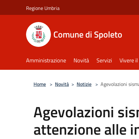
Salta al contenuto principale
Regione Umbria
Comune di Spoleto
Amministrazione
Novità
Servizi
Vivere 
Home
>
Novità
>
Notizie
>
Agevolazioni sism
Agevolazioni si
attenzione alle 