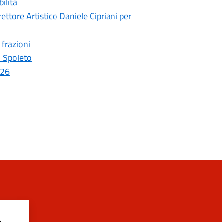
ilità
ettore Artistico Daniele Cipriani per
 frazioni
o Spoleto
026