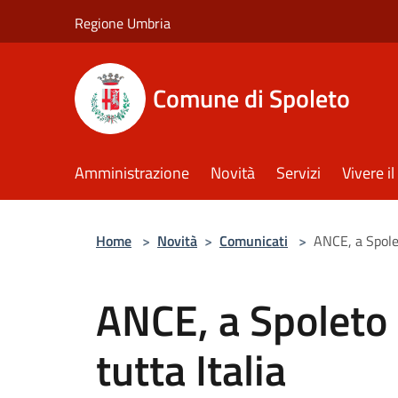
Salta al contenuto principale
Regione Umbria
Comune di Spoleto
Amministrazione
Novità
Servizi
Vivere 
Home
>
Novità
>
Comunicati
>
ANCE, a Spolet
ANCE, a Spoleto 
tutta Italia