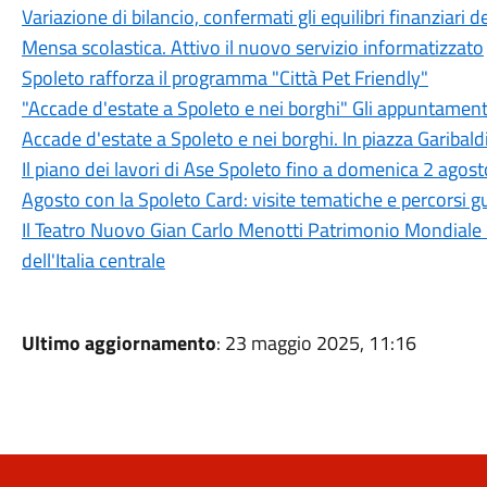
Variazione di bilancio, confermati gli equilibri finanziari
Mensa scolastica. Attivo il nuovo servizio informatizzato
Spoleto rafforza il programma "Città Pet Friendly"
"Accade d'estate a Spoleto e nei borghi" Gli appuntament
Accade d'estate a Spoleto e nei borghi. In piazza Garibaldi
Il piano dei lavori di Ase Spoleto fino a domenica 2 agost
Agosto con la Spoleto Card: visite tematiche e percorsi gu
Il Teatro Nuovo Gian Carlo Menotti Patrimonio Mondiale 
dell'Italia centrale
Ultimo aggiornamento
: 23 maggio 2025, 11:16