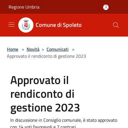
Salta al contenuto principale
Regione Umbria
Comune di Spoleto
Home
>
Novità
>
Comunicati
>
Approvato il rendiconto di gestione 2023
Approvato il
rendiconto di
gestione 2023
In discussione in Consiglio comunale, è stato approvato
con 14 voti favorevoli e 7 contrari