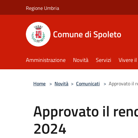
Salta al contenuto principale
Regione Umbria
Comune di Spoleto
Amministrazione
Novità
Servizi
Vivere 
Home
>
Novità
>
Comunicati
>
Approvato il 
Approvato il ren
2024