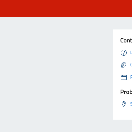
Cont
Prob