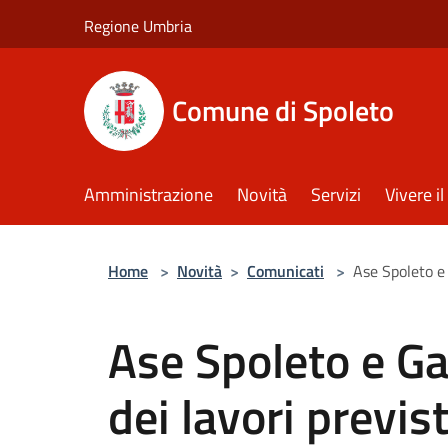
Salta al contenuto principale
Regione Umbria
Comune di Spoleto
Amministrazione
Novità
Servizi
Vivere 
Home
>
Novità
>
Comunicati
>
Ase Spoleto e 
Ase Spoleto e Ga
dei lavori previs