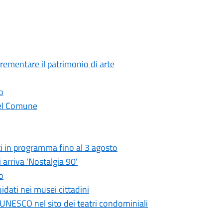
crementare il patrimonio di arte
o
 del Comune
i in programma fino al 3 agosto
 arriva 'Nostalgia 90'
o
idati nei musei cittadini
UNESCO nel sito dei teatri condominiali