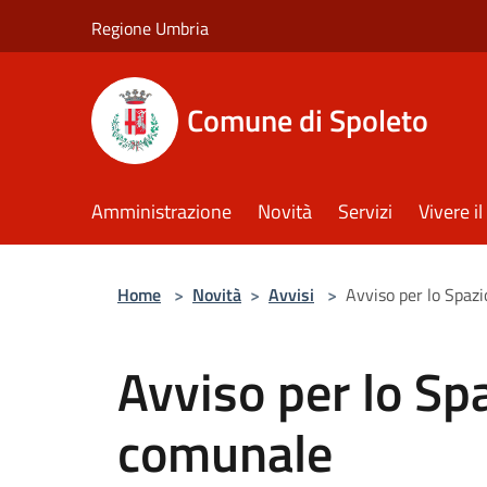
Salta al contenuto principale
Regione Umbria
Comune di Spoleto
Amministrazione
Novità
Servizi
Vivere 
Home
>
Novità
>
Avvisi
>
Avviso per lo Spaz
Avviso per lo Spa
comunale