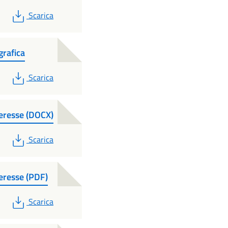
PDF
Scarica
grafica
PDF
Scarica
teresse (DOCX)
PDF
Scarica
eresse (PDF)
PDF
Scarica