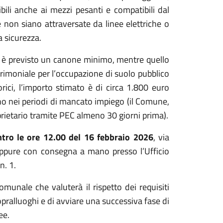
ibili anche ai mezzi pesanti e compatibili dal
ee non siano attraversate da linee elettriche o
a sicurezza.
n è previsto un canone minimo, mentre quello
imoniale per l’occupazione di suolo pubblico
orici, l’importo stimato è di circa 1.800 euro
reno nei periodi di mancato impiego (il Comune,
prietario tramite PEC almeno 30 giorni prima).
ntro le ore 12.00 del 16 febbraio 2026
, via
pure con consegna a mano presso l’Ufficio
n. 1.
nale che valuterà il rispetto dei requisiti
 sopralluoghi e di avviare una successiva fase di
ee.