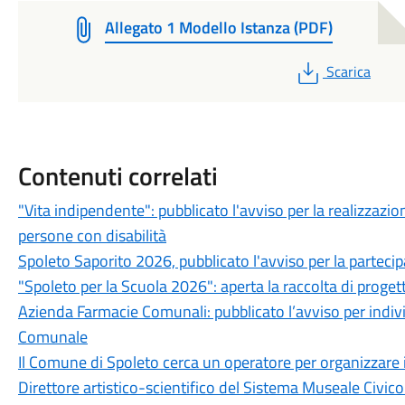
Allegato 1 Modello Istanza (PDF)
PDF
Scarica
Contenuti correlati
"Vita indipendente": pubblicato l'avviso per la realizzazio
persone con disabilità
Spoleto Saporito 2026, pubblicato l'avviso per la partec
"Spoleto per la Scuola 2026": aperta la raccolta di progett
Azienda Farmacie Comunali: pubblicato l’avviso per indivi
Comunale
Il Comune di Spoleto cerca un operatore per organizzare 
Direttore artistico-scientifico del Sistema Museale Civic