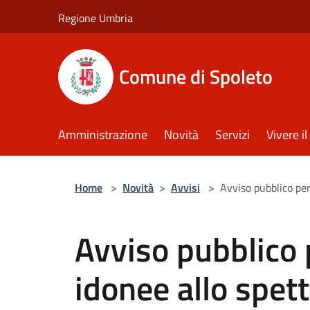
Salta al contenuto principale
Regione Umbria
Comune di Spoleto
Amministrazione
Novità
Servizi
Vivere 
Home
>
Novità
>
Avvisi
>
Avviso pubblico per
Avviso pubblico 
idonee allo spet