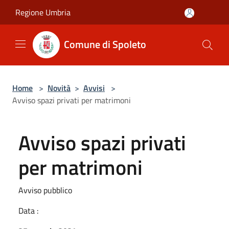
Salta al contenuto principale
Regione Umbria
Comune di Spoleto
Home
>
Novità
>
Avvisi
>
Avviso spazi privati per matrimoni
Avviso spazi privati
per matrimoni
Avviso pubblico
Data :