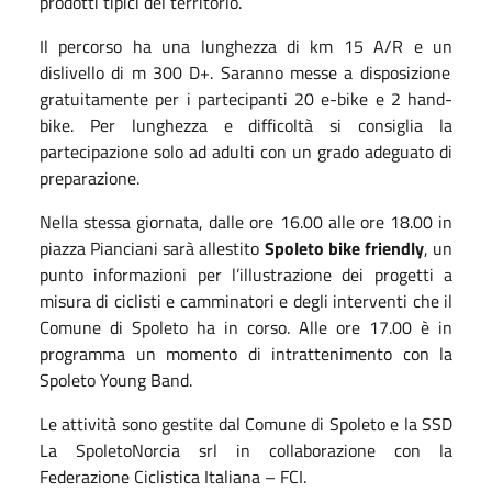
prodotti tipici del territorio.
Il percorso ha una
lunghezza
di
km
15
A/R
e un
dislivello
di
m
300
D+
. S
aranno messe a disposizione
gratuitamente per i partecipanti
20
e-bike
e 2 hand-
bike
.
Per lunghezza e difficoltà si consiglia la
partecipazione solo ad adulti con un grado adeguato di
preparazione.
Nella stessa giornata, dalle ore 16.00 alle ore 18.00 in
piazza Pianciani sarà allestito
Spoleto bike friendly
,
un
punto informazioni per l’illustrazione dei progetti a
misura di ciclisti e camminatori e degli interventi che il
Comune di Spoleto ha in corso. Alle ore
17.00
è in
programma un momento di
intrattenimento con la
Spoleto Young Band.
Le a
ttività
sono
gestite da
l Comune di Spoleto e la
SSD
La SpoletoNorcia srl
in collaborazione con la
Federazione Ciclistica Italiana – FCI.