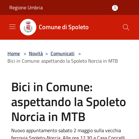
Salta al contenuto principale
Regione Umbria
Comune di Spoleto
Home
>
Novità
>
Comunicati
>
Bici in Comune: aspettando la Spoleto Norcia in MTB
Bici in Comune:
aspettando la Spoleto
Norcia in MTB
Nuovo appuntamento sabato 2 maggio sulla vecchia
ferrovia Spoleto-Norcia. Alle ore 12.30 a Casa Coricelli