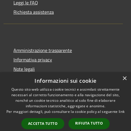
Leggi le FAQ
Richiesta assistenza
Amministrazione trasparente
Informativa privacy
Note legali
×
Dichiarazione di accessibilità
Informazioni sui cookie
Questo sito web utilizza cookie tecnici e assimilati strettamente
necessari al corretto funzionamento e alla navigazione del sito,
nonché un cookie tecnico analitico al solo fine di elaborare
informazioni statistiche, aggregate e anonime.
RSS
Copyright © 2026 • Comune di
Per maggiori dettagli, può consultare la cookie policy al seguente
link
Accessibilità
Spoleto • Powered by
Privacy
Municipium
Accesso
•
RIFIUTA TUTTO
ACCETTA TUTTO
Cookie
redazione