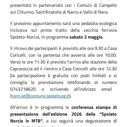
presentato in
partenariato
con i Comuni di Campello
sul Clitunno, Sant’Anatolia di Narco e Vallo di Nera.
I
l prossimo appuntamento sarà u
na
pedalata ecologica
inclusiva
sul
primo tratto della
vecchia ferrovia
Spoleto-Norcia
,
in programma
sabato 2 maggio
.
Il ritrovo dei partecipanti è previsto alle ore 9.30 a Casa
Coricelli, con la partenza che avverrà alle ore 10.00.
Verso le ore 11.30 è previsto l’arrivo alla stazione della
Caprareccia ed il rientro a Casa Coricelli alle ore 12.30
(l
a
partecipazione
è
gratuita
con
posti limitati
e si
consiglia la
prenotazion
e telefonando al numero
0743218620
o scrivendo all’indirizzo email
front.iat@comune.spoleto.pg.it
)
.
All’arrivo è in programma la
conferenza stampa di
presentazione dell’edizione 2026 della “Spoleto
Norcia in MTB”
, a cui seguirà una degustazione di