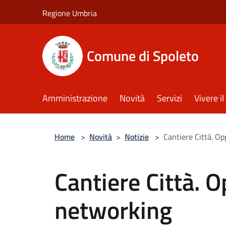
Salta al contenuto principale
Regione Umbria
Comune di Spoleto
Amministrazione
Novità
Servizi
Vivere 
Home
>
Novità
>
Notizie
>
Cantiere Città. O
Cantiere Città. 
networking