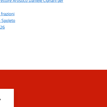
ettore Artistico Daniele Cipriani per
 frazioni
o Spoleto
026
?