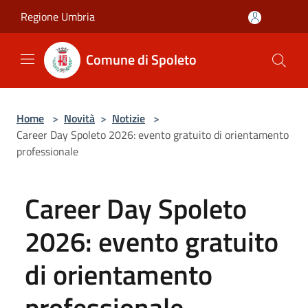
Salta al contenuto principale
Regione Umbria
Comune di Spoleto
Home
>
Novità
>
Notizie
>
Career Day Spoleto 2026: evento gratuito di orientamento
professionale
Career Day Spoleto
2026: evento gratuito
di orientamento
professionale